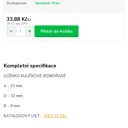
Dostupnost
Skladem 70 ks
33,88 Kč
/
ks
28 Kč
bez DPH
Přidat do košíku
Kompletní specifikace
LOŽISKO KULIČKOVÉ JEDNOŘADÉ
d - 15 mm,
D - 32 mm,
B - 9 mm.
KATALOGOVÝ LIST -
6002 2Z ZKL