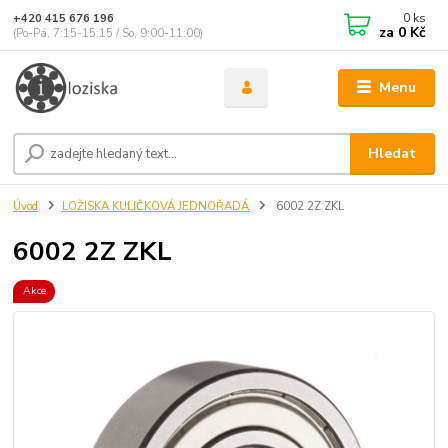
0
ks
+420 415 676 196
za
0 Kč
(Po-Pá, 7:15-15:15 / So, 9:00-11:00)
Menu
Hledat
Úvod
LOŽISKA KULIČKOVÁ JEDNOŘADÁ
6002 2Z ZKL
6002 2Z ZKL
Akce