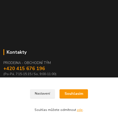
Kontakty
PRODEJNA - OBCHODNÍ TÝM
+420 415 676 196
(Po-Pá, 7:15-15:15 / So, 9:00-11:00)
info@waloza.cz
Souhlasím
Nastavení
Souhlas můžete odmítnout
zde
.
Vytvořeno na
Eshop-rychle.cz