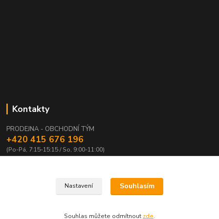
Kontakty
PRODEJNA - OBCHODNÍ TÝM
+420 415 676 196
(Po-Pá, 7:15-15:15 / So, 9:00-11:00)
info@waloza.cz
Souhlasím
Nastavení
Souhlas můžete odmítnout
zde
.