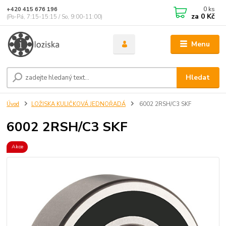
0
ks
+420 415 676 196
za
0 Kč
(Po-Pá, 7:15-15:15 / So, 9:00-11:00)
Menu
Hledat
Úvod
LOŽISKA KULIČKOVÁ JEDNOŘADÁ
6002 2RSH/C3 SKF
6002 2RSH/C3 SKF
Akce