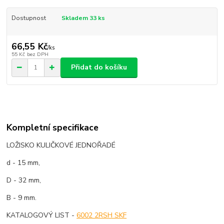
Dostupnost
Skladem 33 ks
66,55 Kč
/
ks
55 Kč
bez DPH
Přidat do košíku
Kompletní specifikace
LOŽISKO KULIČKOVÉ JEDNOŘADÉ
d - 15 mm,
D - 32 mm,
B - 9 mm.
KATALOGOVÝ LIST -
6002 2RSH SKF