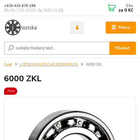
0
ks
+420 415 676 196
za
0 Kč
(Po-Pá, 7:15-15:15 / So, 9:00-11:00)
Menu
Hledat
Úvod
LOŽISKA KULIČKOVÁ JEDNOŘADÁ
6000 ZKL
6000 ZKL
Akce