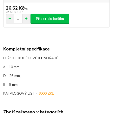
26,62 Kč
/
ks
22 Kč
bez DPH
Přidat do košíku
Kompletní specifikace
LOŽISKO KULIČKOVÉ JEDNOŘADÉ
d - 10 mm,
D - 26 mm,
B - 8 mm.
KATALOGOVÝ LIST -
6000 ZKL
Zboží zařazeno v kategoriích