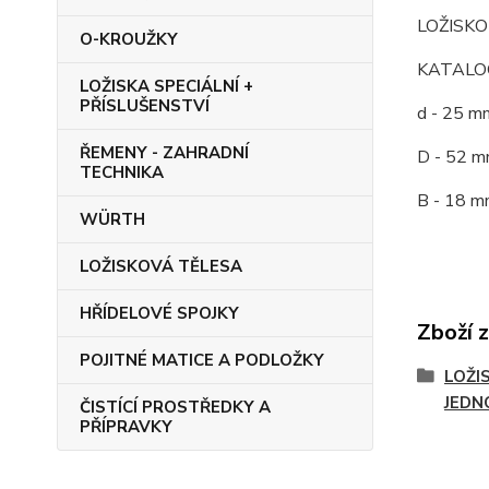
LOŽISKO
O-KROUŽKY
KATALOG
LOŽISKA SPECIÁLNÍ +
PŘÍSLUŠENSTVÍ
d - 25 m
ŘEMENY - ZAHRADNÍ
D - 52 m
TECHNIKA
B - 18 m
WÜRTH
LOŽISKOVÁ TĚLESA
HŘÍDELOVÉ SPOJKY
Zboží 
POJITNÉ MATICE A PODLOŽKY
LOŽI
JEDN
ČISTÍCÍ PROSTŘEDKY A
PŘÍPRAVKY