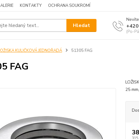
ALERIE
KONTAKTY
OCHRANA SOUKROMÍ
Nevíte
Hledat
+420
(Po-Pá
LOŽISKA KULIČKOVÁ JEDNOŘADÁ
51305 FAG
05 FAG
LOŽIS
25 mm,
Dos
38
315