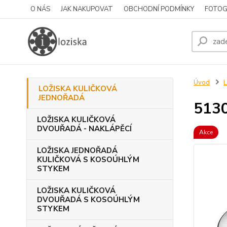
O NÁS
JAK NAKUPOVAT
OBCHODNÍ PODMÍNKY
FOTOG
Úvod
LOŽISKA KULIČKOVÁ
JEDNOŘADÁ
513
LOŽISKA KULIČKOVÁ
DVOUŘADÁ - NAKLÁPĚCÍ
Akce
LOŽISKA JEDNOŘADÁ
KULIČKOVÁ S KOSOÚHLÝM
STYKEM
LOŽISKA KULIČKOVÁ
DVOUŘADÁ S KOSOÚHLÝM
STYKEM