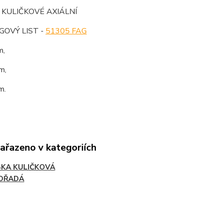
 KULIČKOVÉ AXIÁLNÍ
OVÝ LIST -
51305 FAG
m,
m,
m.
zařazeno v kategoriích
SKA KULIČKOVÁ
OŘADÁ