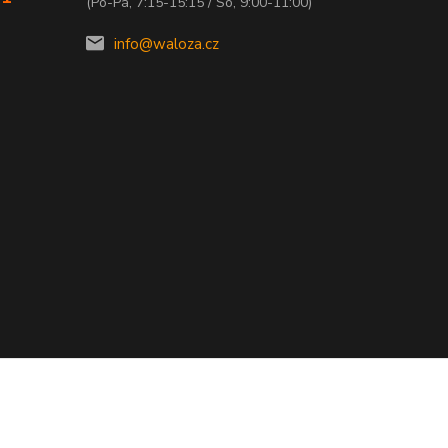
(Po-Pá, 7:15-15:15 / So, 9:00-11:00)
info@waloza.cz