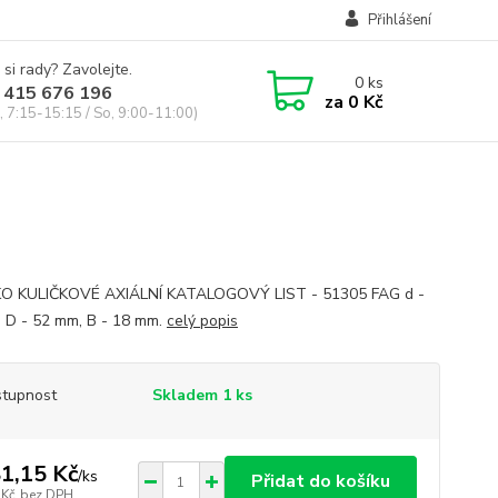
Přihlášení
 si rady? Zavolejte.
0
ks
 415 676 196
za
0 Kč
, 7:15-15:15 / So, 9:00-11:00)
KO KULIČKOVÉ AXIÁLNÍ KATALOGOVÝ LIST - 51305 FAG d -
 D - 52 mm, B - 18 mm.
celý popis
tupnost
Skladem 1 ks
1,15 Kč
/
ks
Přidat do košíku
 Kč
bez DPH