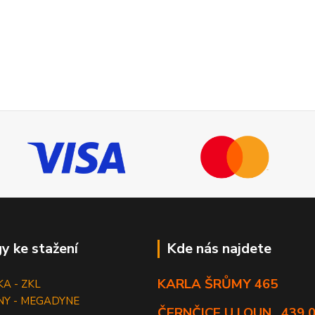
y ke stažení
Kde nás najdete
KARLA ŠRŮMY 465
KA - ZKL
NY - MEGADYNE
ČERNČICE U LOUN , 439 