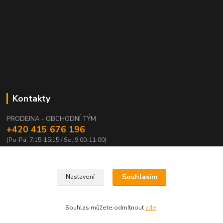
Kontakty
PRODEJNA - OBCHODNÍ TÝM
+420 415 676 196
(Po-Pá, 7:15-15:15 / So, 9:00-11:00)
info@waloza.cz
Souhlasím
Nastavení
Souhlas můžete odmítnout
zde
.
Vytvořeno na
Eshop-rychle.cz