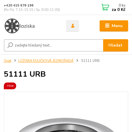
0
ks
+420 415 676 196
za
0 Kč
(Po-Pá, 7:15-15:15 / So, 9:00-11:00)
Menu
Hledat
Úvod
LOŽISKA KULIČKOVÁ JEDNOŘADÁ
51111 URB
51111 URB
Akce