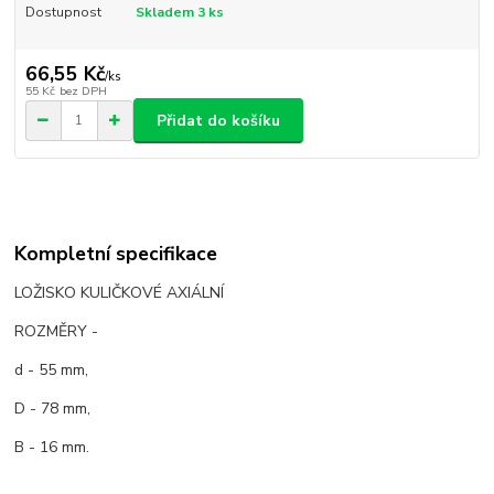
Dostupnost
Skladem 3 ks
66,55 Kč
/
ks
55 Kč
bez DPH
Přidat do košíku
Kompletní specifikace
LOŽISKO KULIČKOVÉ AXIÁLNÍ
ROZMĚRY -
d - 55 mm,
D - 78 mm,
B - 16 mm.