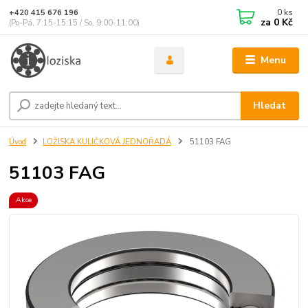
0
ks
+420 415 676 196
za
0 Kč
(Po-Pá, 7:15-15:15 / So, 9:00-11:00)
Menu
Hledat
Úvod
LOŽISKA KULIČKOVÁ JEDNOŘADÁ
51103 FAG
51103 FAG
Akce