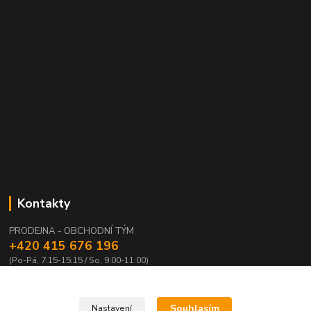
Kontakty
PRODEJNA - OBCHODNÍ TÝM
+420 415 676 196
(Po-Pá, 7:15-15:15 / So, 9:00-11:00)
info@waloza.cz
Souhlasím
Nastavení