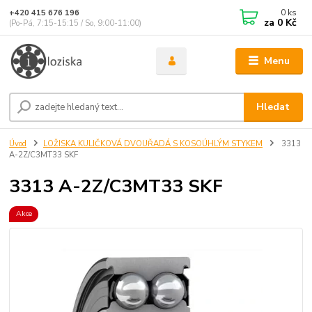
0
ks
+420 415 676 196
za
0 Kč
(Po-Pá, 7:15-15:15 / So, 9:00-11:00)
Menu
Hledat
Úvod
LOŽISKA KULIČKOVÁ DVOUŘADÁ S KOSOÚHLÝM STYKEM
3313
A-2Z/C3MT33 SKF
3313 A-2Z/C3MT33 SKF
Akce