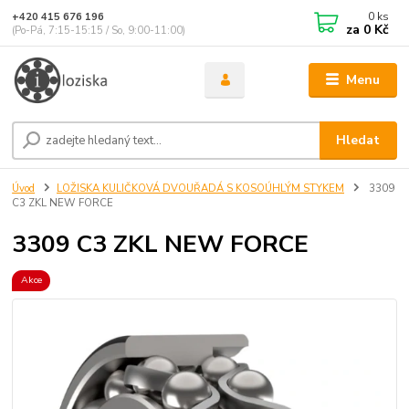
0
ks
+420 415 676 196
za
0 Kč
(Po-Pá, 7:15-15:15 / So, 9:00-11:00)
Menu
Hledat
Úvod
LOŽISKA KULIČKOVÁ DVOUŘADÁ S KOSOÚHLÝM STYKEM
3309
C3 ZKL NEW FORCE
3309 C3 ZKL NEW FORCE
Akce