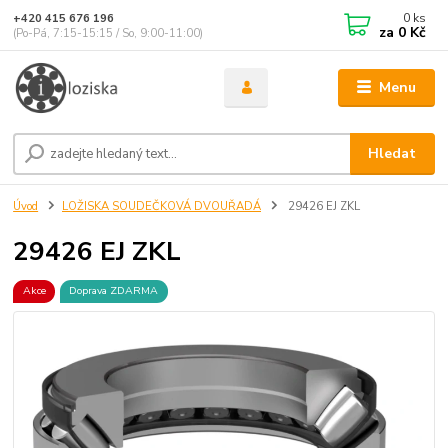
0
ks
+420 415 676 196
za
0 Kč
(Po-Pá, 7:15-15:15 / So, 9:00-11:00)
Menu
Hledat
Úvod
LOŽISKA SOUDEČKOVÁ DVOUŘADÁ
29426 EJ ZKL
29426 EJ ZKL
Akce
Doprava ZDARMA