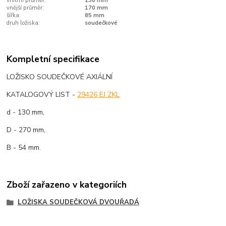
vnitřní průměr:
130 mm
vnější průměr:
170 mm
šířka:
85 mm
druh ložiska:
soudečkové
Kompletní specifikace
LOŽISKO SOUDEČKOVÉ AXIÁLNÍ
KATALOGOVÝ LIST -
29426 EJ ZKL
d - 130 mm,
D - 270 mm,
B - 54 mm.
Zboží zařazeno v kategoriích
LOŽISKA SOUDEČKOVÁ DVOUŘADÁ