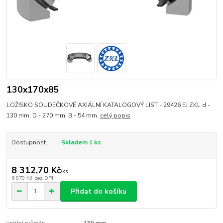
130x170x85
LOŽISKO SOUDEČKOVÉ AXIÁLNÍ KATALOGOVÝ LIST - 29426 EJ ZKL d -
130 mm, D - 270 mm, B - 54 mm.
celý popis
Dostupnost
Skladem 1 ks
8 312,70 Kč
/
ks
6 870 Kč
bez DPH
Přidat do košíku