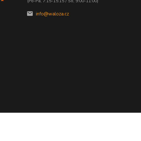
(Po-Pá, 7:15-15:15 / So, 9:00-11:00)
info@waloza.cz