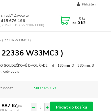
Přihlášení
 si rady? Zavolejte.
0
ks
 415 676 196
za
0 Kč
, 7:15-15:15 / So, 9:00-11:00)
 ( 22336 W33MC3 )
 22336 W33MC3 )
KO SOUDEČKOVÉ DVOUŘADÉ - d - 180 mm, D - 380 mm, B -
m.
celý popis
tupnost
Skladem 1 ks
 887 Kč
/
ks
Přidat do košíku
700 Kč
bez DPH