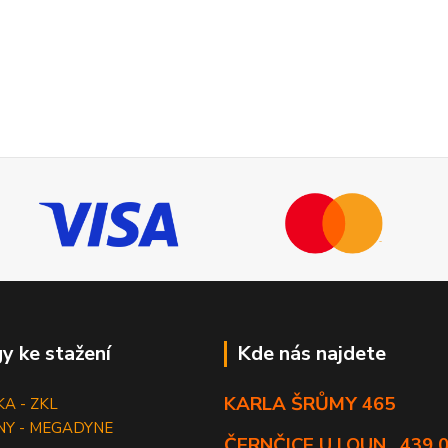
y ke stažení
Kde nás najdete
KARLA ŠRŮMY 465
KA - ZKL
NY - MEGADYNE
ČERNČICE U LOUN , 439 