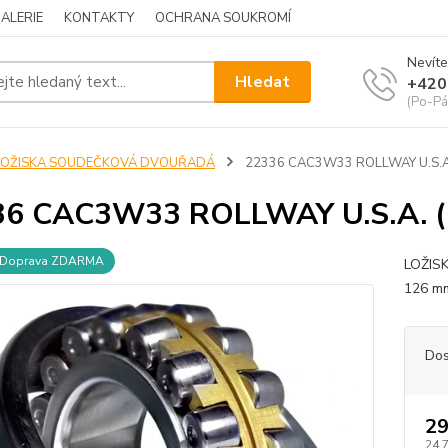
ALERIE
KONTAKTY
OCHRANA SOUKROMÍ
Nevíte
Hledat
+420
(Po-Pá
LOŽISKA SOUDEČKOVÁ DVOUŘADÁ
22336 CAC3W33 ROLLWAY U.S.A.
36 CAC3W33 ROLLWAY U.S.A. (
Doprava ZDARMA
LOŽIS
126 m
Dos
29
24 