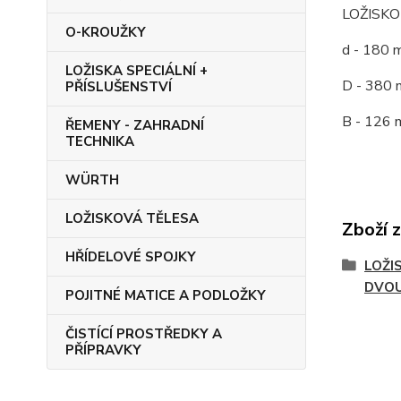
LOŽISK
O-KROUŽKY
d - 180 
LOŽISKA SPECIÁLNÍ +
D - 380 
PŘÍSLUŠENSTVÍ
B - 126 
ŘEMENY - ZAHRADNÍ
TECHNIKA
WÜRTH
LOŽISKOVÁ TĚLESA
Zboží 
HŘÍDELOVÉ SPOJKY
LOŽI
DVO
POJITNÉ MATICE A PODLOŽKY
ČISTÍCÍ PROSTŘEDKY A
PŘÍPRAVKY