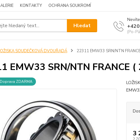
ALERIE
KONTAKTY
OCHRANA SOUKROMÍ
Nevíte
Hledat
+420
(Po-Pá
LOŽISKA SOUDEČKOVÁ DVOUŘADÁ
22311 EMW33 SRN/NTN FRANCE 
11 EMW33 SRN/NTN FRANCE ( 
Doprava ZDARMA
LOŽIS
EMW33
Dos
3 
2 7