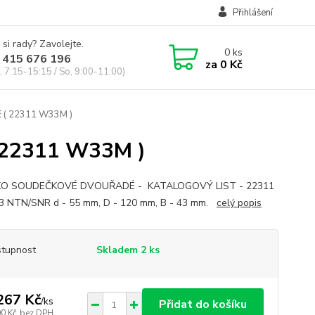
Přihlášení
 si rady? Zavolejte.
0
ks
 415 676 196
za
0 Kč
, 7:15-15:15 / So, 9:00-11:00)
( 22311 W33M )
22311 W33M )
KO SOUDEČKOVÉ DVOUŘADÉ - KATALOGOVÝ LIST - 22311
 NTN/SNR d - 55 mm, D - 120 mm, B - 43 mm.
celý popis
tupnost
Skladem 2 ks
267 Kč
/
ks
Přidat do košíku
00 Kč
bez DPH