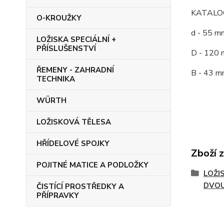
KATALOG
O-KROUŽKY
d - 55 m
LOŽISKA SPECIÁLNÍ +
PŘÍSLUŠENSTVÍ
D - 120 
ŘEMENY - ZAHRADNÍ
B - 43 m
TECHNIKA
WÜRTH
LOŽISKOVÁ TĚLESA
HŘÍDELOVÉ SPOJKY
Zboží 
POJITNÉ MATICE A PODLOŽKY
LOŽI
DVO
ČISTÍCÍ PROSTŘEDKY A
PŘÍPRAVKY