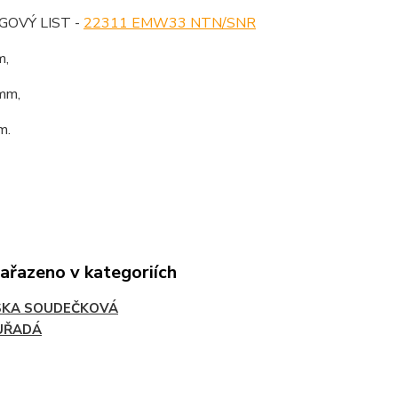
OVÝ LIST -
22311 EMW33 NTN/SNR
m,
mm,
m.
zařazeno v kategoriích
SKA SOUDEČKOVÁ
UŘADÁ