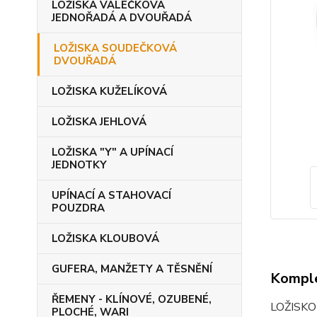
LOŽISKA VÁLEČKOVÁ
JEDNOŘADÁ A DVOUŘADÁ
LOŽISKA SOUDEČKOVÁ
DVOUŘADÁ
LOŽISKA KUŽELÍKOVÁ
LOŽISKA JEHLOVÁ
LOŽISKA "Y" A UPÍNACÍ
JEDNOTKY
UPÍNACÍ A STAHOVACÍ
POUZDRA
LOŽISKA KLOUBOVÁ
GUFERA, MANŽETY A TĚSNĚNÍ
Komple
ŘEMENY - KLÍNOVÉ, OZUBENÉ,
LOŽISK
PLOCHÉ, WARI