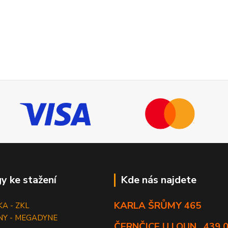
y ke stažení
Kde nás najdete
KARLA ŠRŮMY 465
KA - ZKL
NY - MEGADYNE
ČERNČICE U LOUN , 439 