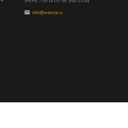
(Po-Pá, 7:15-15:15 / So, 9:00-11:00)
info@waloza.cz