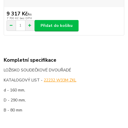
9 317 Kč
/
ks
7 700 Kč
bez DPH
Přidat do košíku
Kompletní specifikace
LOŽISKO SOUDEČKOVÉ DVOUŘADÉ
KATALOGOVÝ LIST -
22232 W33M ZKL
d - 160 mm,
D - 290 mm,
B - 80 mm