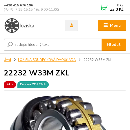
0
ks
+420 415 676 196
za
0 Kč
(Po-Pá, 7:15-15:15 / So, 9:00-11:00)
Menu
Hledat
Úvod
LOŽISKA SOUDEČKOVÁ DVOUŘADÁ
22232 W33M ZKL
22232 W33M ZKL
Akce
Doprava ZDARMA