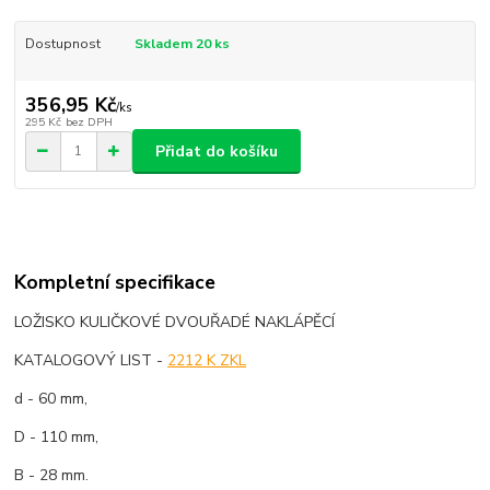
Dostupnost
Skladem 20 ks
356,95 Kč
/
ks
295 Kč
bez DPH
Přidat do košíku
Kompletní specifikace
LOŽISKO KULIČKOVÉ DVOUŘADÉ NAKLÁPĚCÍ
KATALOGOVÝ LIST -
2212 K ZKL
d - 60 mm,
D - 110 mm,
B - 28 mm.