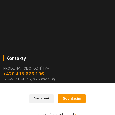
Kontakty
PRODEJNA - OBCHODNÍ TÝM
+420 415 676 196
(Po-Pá, 7:15-15:15 / So, 9:00-11:00)
info@waloza.cz
Souhlasím
Nastavení
Souhlas můžete odmítnout
zde
.