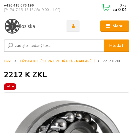
0
ks
+420 415 676 196
za
0 Kč
(Po-Pá, 7:15-15:15 / So, 9:00-11:00)
Menu
Hledat
Úvod
LOŽISKA KULIČKOVÁ DVOUŘADÁ - NAKLÁPĚCÍ
2212 K ZKL
2212 K ZKL
Akce