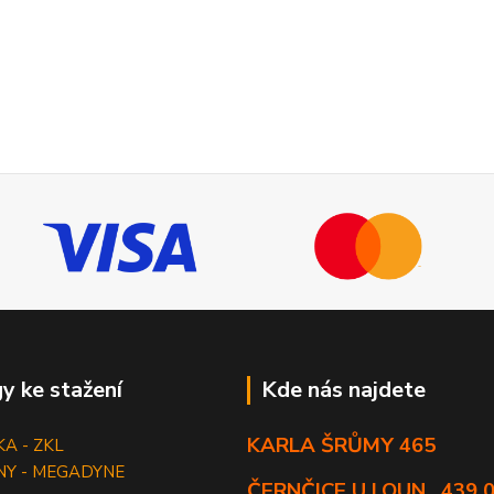
y ke stažení
Kde nás najdete
KARLA ŠRŮMY 465
KA - ZKL
NY - MEGADYNE
ČERNČICE U LOUN , 439 