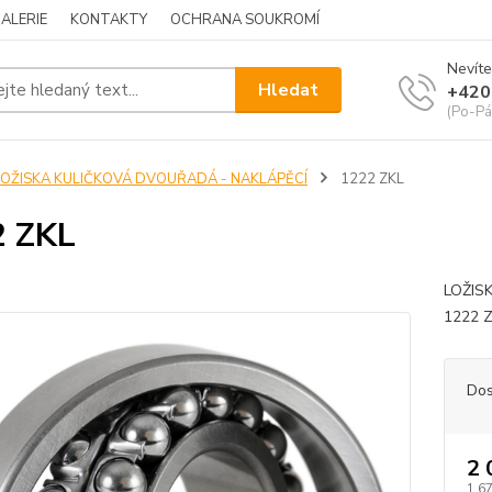
ALERIE
KONTAKTY
OCHRANA SOUKROMÍ
Nevíte
Hledat
+420
(Po-Pá
LOŽISKA KULIČKOVÁ DVOUŘADÁ - NAKLÁPĚCÍ
1222 ZKL
2 ZKL
LOŽIS
1222 Z
Dos
2 
1 6