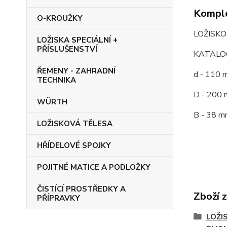
Komple
O-KROUŽKY
LOŽISK
LOŽISKA SPECIÁLNÍ +
PŘÍSLUŠENSTVÍ
KATALOG
ŘEMENY - ZAHRADNÍ
d - 110 
TECHNIKA
D - 200 
WÜRTH
B - 38 m
LOŽISKOVÁ TĚLESA
HŘÍDELOVÉ SPOJKY
POJITNÉ MATICE A PODLOŽKY
ČISTÍCÍ PROSTŘEDKY A
Zboží 
PŘÍPRAVKY
LOŽI