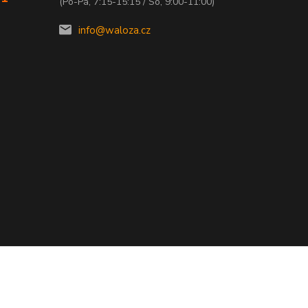
(Po-Pá, 7:15-15:15 / So, 9:00-11:00)
info@waloza.cz