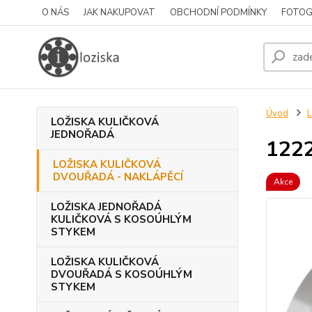
O NÁS
JAK NAKUPOVAT
OBCHODNÍ PODMÍNKY
FOTOG
Úvod
LOŽISKA KULIČKOVÁ
JEDNOŘADÁ
122
LOŽISKA KULIČKOVÁ
DVOUŘADÁ - NAKLÁPĚCÍ
Akce
LOŽISKA JEDNOŘADÁ
KULIČKOVÁ S KOSOÚHLÝM
STYKEM
LOŽISKA KULIČKOVÁ
DVOUŘADÁ S KOSOÚHLÝM
STYKEM