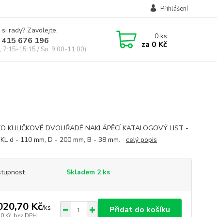
Přihlášení
 si rady? Zavolejte.
0
ks
 415 676 196
za
0 Kč
, 7:15-15:15 / So, 9:00-11:00)
KO KULIČKOVÉ DVOUŘADÉ NAKLÁPĚCÍ KATALOGOVÝ LIST -
KL d - 110 mm, D - 200 mm, B - 38 mm.
celý popis
tupnost
Skladem 2 ks
020,70 Kč
/
ks
Přidat do košíku
70 Kč
bez DPH