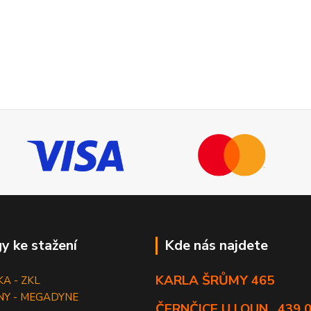
y ke stažení
Kde nás najdete
KARLA ŠRŮMY 465
KA - ZKL
NY - MEGADYNE
ČERNČICE U LOUN , 439 