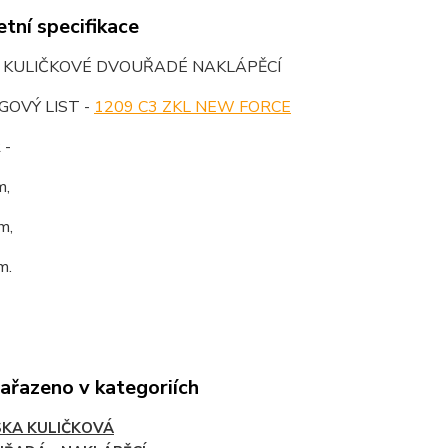
tní specifikace
O KULIČKOVÉ DVOUŘADÉ NAKLÁPĚCÍ
OVÝ LIST -
1209 C3 ZKL NEW FORCE
 -
m,
m,
m.
zařazeno v kategoriích
SKA KULIČKOVÁ