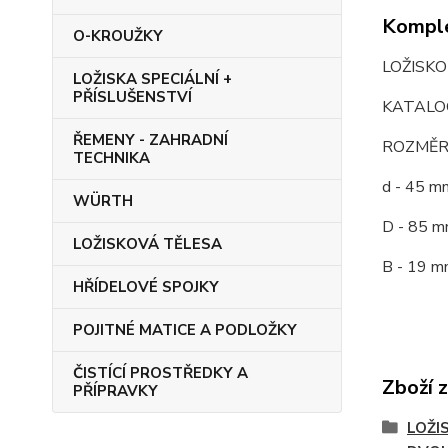
Komple
O-KROUŽKY
LOŽISK
LOŽISKA SPECIÁLNÍ +
PŘÍSLUŠENSTVÍ
KATALOG
ŘEMENY - ZAHRADNÍ
ROZMĚR
TECHNIKA
d - 45 m
WÜRTH
D - 85 m
LOŽISKOVÁ TĚLESA
B - 19 m
HŘÍDELOVÉ SPOJKY
POJITNÉ MATICE A PODLOŽKY
ČISTÍCÍ PROSTŘEDKY A
Zboží 
PŘÍPRAVKY
LOŽI