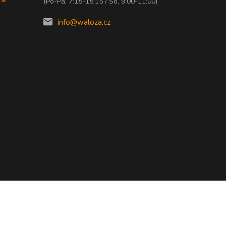
(Po-Pá, 7:15-15:15 / So, 9:00-11:00)
info@waloza.cz