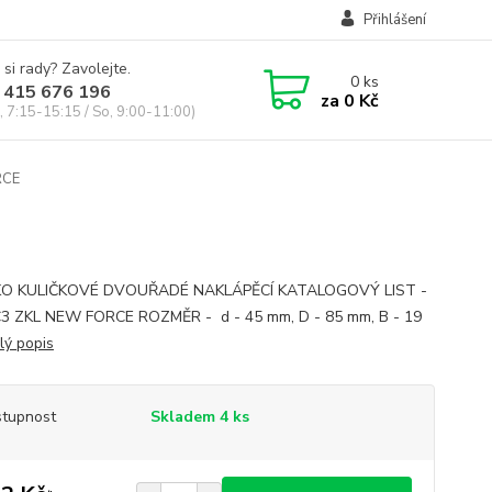
Přihlášení
 si rady? Zavolejte.
0
ks
 415 676 196
za
0 Kč
, 7:15-15:15 / So, 9:00-11:00)
RCE
KO KULIČKOVÉ DVOUŘADÉ NAKLÁPĚCÍ KATALOGOVÝ LIST -
3 ZKL NEW FORCE ROZMĚR - d - 45 mm, D - 85 mm, B - 19
lý popis
tupnost
Skladem 4 ks