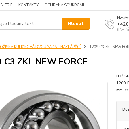
ALERIE
KONTAKTY
OCHRANA SOUKROMÍ
Nevíte
Hledat
+420
(Po-Pá
LOŽISKA KULIČKOVÁ DVOUŘADÁ - NAKLÁPĚCÍ
1209 C3 ZKL NEW FO
9 C3 ZKL NEW FORCE
LOŽIS
1209 C
mm.
ce
Dos