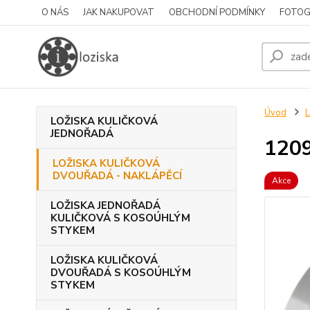
O NÁS
JAK NAKUPOVAT
OBCHODNÍ PODMÍNKY
FOTOG
Úvod
LOŽISKA KULIČKOVÁ
JEDNOŘADÁ
120
LOŽISKA KULIČKOVÁ
DVOUŘADÁ - NAKLÁPĚCÍ
Akce
LOŽISKA JEDNOŘADÁ
KULIČKOVÁ S KOSOÚHLÝM
STYKEM
LOŽISKA KULIČKOVÁ
DVOUŘADÁ S KOSOÚHLÝM
STYKEM